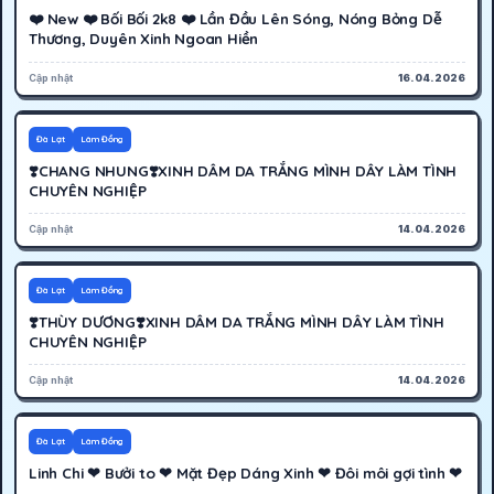
❤️ New ❤️ Bối Bối 2k8 ❤️ Lần Đầu Lên Sóng, Nóng Bỏng Dễ
Thương, Duyên Xinh Ngoan Hiền
Cập nhật
16.04.2026
400K
Hoạt động
Đà Lạt
Lâm Đồng
❣️CHANG NHUNG❣️XINH DÂM DA TRẮNG MÌNH DÂY LÀM TÌNH
CHUYÊN NGHIỆP
Cập nhật
14.04.2026
500K
Hoạt động
Đà Lạt
Lâm Đồng
❣️THÙY DƯƠNG❣️XINH DÂM DA TRẮNG MÌNH DÂY LÀM TÌNH
CHUYÊN NGHIỆP
Cập nhật
14.04.2026
400K
Hoạt động
Đà Lạt
Lâm Đồng
Linh Chi ❤ Bưởi to ❤ Mặt Đẹp Dáng Xinh ❤ Đôi môi gợi tình ❤