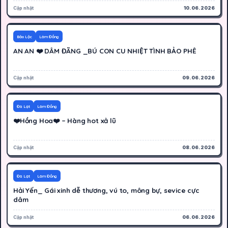
Cập nhật
10.06.2026
500K
Hoạt động
Bảo Lộc
Lâm Đồng
AN AN ❤️ DÂM ĐÃNG _BÚ CON CU NHIỆT TÌNH BẢO PHÊ
Cập nhật
09.06.2026
300K
Hoạt động
Đà Lạt
Lâm Đồng
❤️Hồng Hoa❤️ – Hàng hot xả lũ
Cập nhật
08.06.2026
400K
Hoạt động
Đà Lạt
Lâm Đồng
Hải Yến_ Gái xinh dễ thương, vú to, mông bự, sevice cực
dâm
Cập nhật
06.06.2026