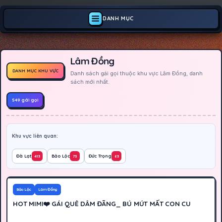
DANH MỤC
Lâm Đồng
DANH MỤC KHU VỰC
Danh sách gái gọi thuộc khu vực Lâm Đồng, danh
sách mới nhất.
549 gái gọi
Khu vực liên quan:
Đà Lạt
Bảo Lộc
Đức Trọng
413
73
63
600K
Hoạt động
Bảo Lộc
Lâm Đồng
HOT MIMI❤️ GÁI QUÊ DÂM ĐÃNG_ BÚ MÚT MẤT CON CU