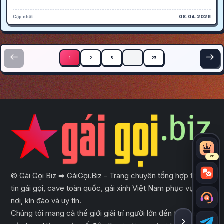
Cập nhật
08.04.2026
Phân trang bài viết
1
2
3
…
23
VIP
© Gái Gọi Biz ➡ GáiGọi.Biz - Trang chuyên tổng hợp thông
tin gái gọi, cave toàn quốc, gái xinh Việt Nam phục vụ tận
nơi, kín đáo và uy tín.
Chúng tôi mang cả thế giới giải trí người lớn đến tầm tay