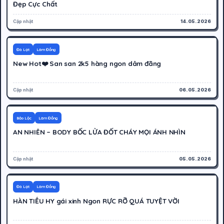
Đẹp Cực Chất
Cập nhật
14.05.2026
600K
Hoạt động
Đà Lạt
Lâm Đồng
New Hot❤️ San san 2k5 hàng ngon dâm đãng
Cập nhật
06.05.2026
350K
Hoạt động
Bảo Lộc
Lâm Đồng
AN NHIÊN – BODY BỐC LỬA ĐỐT CHÁY MỌI ÁNH NHÌN
Cập nhật
05.05.2026
300K
Hoạt động
Đà Lạt
Lâm Đồng
HÀN TIỂU HY gái xinh Ngon RỰC RỠ QUÁ TUYỆT VỜI