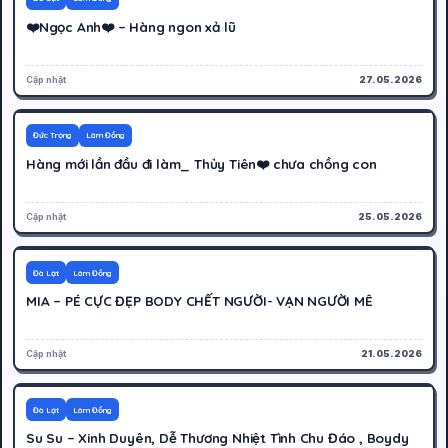
❤️Ngọc Anh❤️ – Hàng ngon xả lũ
Cập nhật
27.05.2026
400K
Hoạt động
Đức Trọng
Lâm Đồng
Hàng mới lần đầu đi làm_ Thủy Tiên❤️ chưa chồng con
Cập nhật
25.05.2026
1000K
Hoạt động
Đà Lạt
Lâm Đồng
MIA – PÉ CỰC ĐẸP BODY CHẾT NGƯỜI- VẠN NGƯỜI MÊ
Cập nhật
21.05.2026
400K
Hoạt động
Đà Lạt
Lâm Đồng
Su Su – Xinh Duyên, Dễ Thương Nhiệt Tình Chu Đáo , Boydy