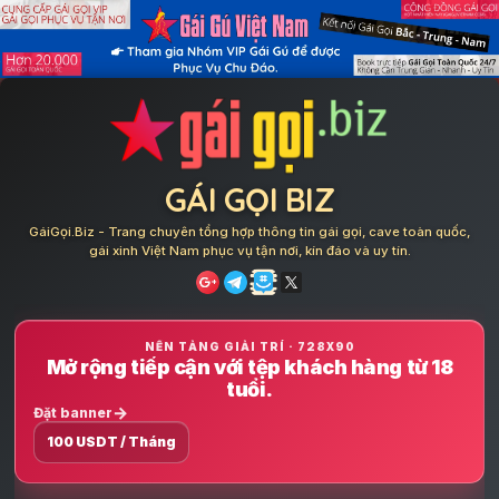
Skip
to
content
GÁI GỌI BIZ
GáiGọi.Biz - Trang chuyên tổng hợp thông tin gái gọi, cave toàn quốc,
gái xinh Việt Nam phục vụ tận nơi, kín đáo và uy tín.
NỀN TẢNG GIẢI TRÍ · 728X90
Mở rộng tiếp cận với tệp khách hàng từ 18
tuổi.
Đặt banner
100 USDT / Tháng