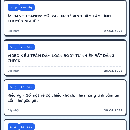
300K
Hoạt động
Đà Lạt
Lâm Đồng
✨THANH THANH✨ MỚI VÀO NGHỀ XINH DÂM LÀM TÌNH
CHUYÊN NGHIỆP
Cập nhật
27.04.2026
350K
Hoạt động
Đà Lạt
Lâm Đồng
VIDEO KIỀU TRÂM DÂM LOÀN BODY TỰ NHIÊN RẤT ĐÁNG
CHECK
Cập nhật
26.04.2026
400K
Hoạt động
Đà Lạt
Lâm Đồng
Kiều Vy – Số một về độ chiều khách, nhẹ nhàng tình cảm ân
cần như gấu yêu
Cập nhật
20.04.2026
600K
Hoạt động
Đà Lạt
Lâm Đồng